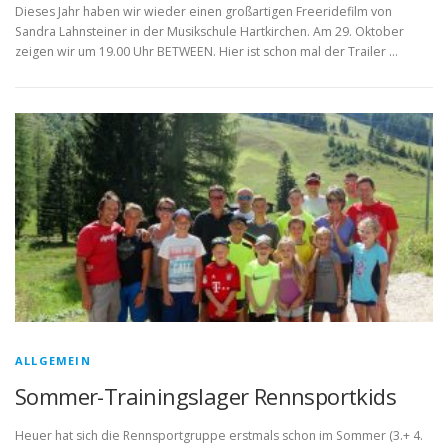
Dieses Jahr haben wir wieder einen großartigen Freeridefilm von
Sandra Lahnsteiner in der Musikschule Hartkirchen. Am 29. Oktober
zeigen wir um 19.00 Uhr BETWEEN. Hier ist schon mal der Trailer …
ALLGEMEIN
Sommer-Trainingslager Rennsportkids
Heuer hat sich die Rennsportgruppe erstmals schon im Sommer (3.+ 4.