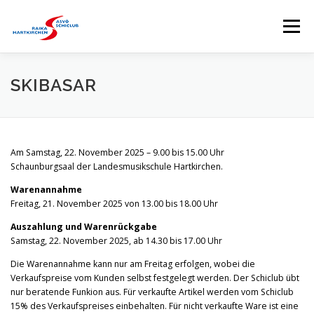
Zum
Inhalt
Menü
springen
HOME
SKICLUB
EVENTS
KURSE
SKIBASAR
SKISTALL
RENNSPORTGRUPPE
Am Samstag, 22. November 2025 –
9.00 bis 15.00 Uhr
Schaunburgsaal der Landesmusikschule Hartkirchen.
BRANDTNER LIFTE
SPONSOREN
Warenannahme
Freitag, 21. November 2025 von 13.00 bis 18.00 Uhr
Auszahlung und Warenrückgabe
Samstag, 22. November 2025, ab 14.30 bis 17.00 Uhr
Die Warenannahme kann nur am Freitag erfolgen, wobei die
Verkaufspreise vom Kunden selbst festgelegt werden. Der Schiclub übt
nur beratende Funkion aus.
Für verkaufte Artikel werden vom Schiclub
15% des Verkaufspreises einbehalten. Für nicht verkaufte Ware ist eine