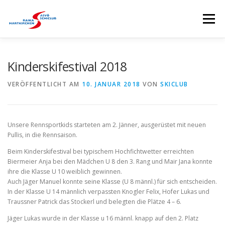
Zum
Inhalt
Menü
springen
HOME
SKICLUB
EVENTS
KURSE
Kinderskifestival 2018
VERÖFFENTLICHT AM
10. JANUAR 2018
VON
SKICLUB
SKISTALL
RENNSPORTGRUPPE
Unsere Rennsportkids starteten am 2. Jänner, ausgerüstet mit neuen
BRANDTNER LIFTE
SPONSOREN
Pullis, in die Rennsaison.
Beim Kinderskifestival bei typischem Hochfichtwetter erreichten
Biermeier Anja bei den Mädchen U 8 den 3. Rang und Mair Jana konnte
ihre die Klasse U 10 weiblich gewinnen.
Auch Jäger Manuel konnte seine Klasse (U 8 männl.) für sich entscheiden.
In der Klasse U 14 männlich verpassten Knogler Felix, Hofer Lukas und
Traussner Patrick das Stockerl und belegten die Plätze 4 – 6.
Jäger Lukas wurde in der Klasse u 16 männl. knapp auf den 2. Platz