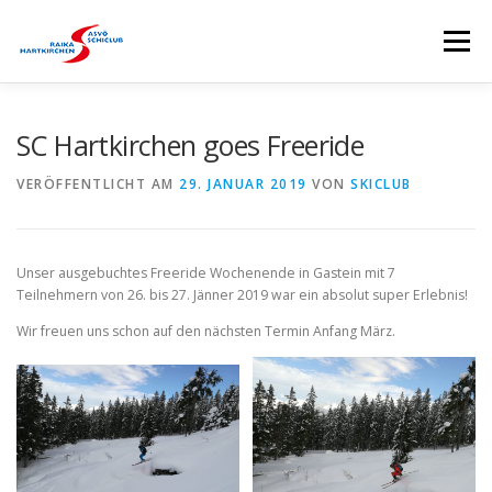
Zum
Inhalt
Menü
springen
HOME
SKICLUB
EVENTS
KURSE
SC Hartkirchen goes Freeride
VERÖFFENTLICHT AM
29. JANUAR 2019
VON
SKICLUB
SKISTALL
RENNSPORTGRUPPE
Unser ausgebuchtes Freeride Wochenende in Gastein mit 7
BRANDTNER LIFTE
SPONSOREN
Teilnehmern von 26. bis 27. Jänner 2019 war ein absolut super Erlebnis!
Wir freuen uns schon auf den nächsten Termin Anfang März.