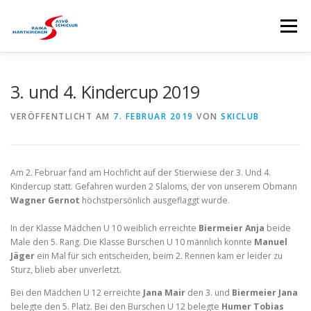
Zum
Inhalt
Menü
springen
HOME
SKICLUB
EVENTS
KURSE
3. und 4. Kindercup 2019
VERÖFFENTLICHT AM
7. FEBRUAR 2019
VON
SKICLUB
SKISTALL
RENNSPORTGRUPPE
Am 2. Februar fand am Hochficht auf der Stierwiese der 3. Und 4.
BRANDTNER LIFTE
SPONSOREN
Kindercup statt. Gefahren wurden 2 Slaloms, der von unserem Obmann
Wagner Gernot
höchstpersönlich ausgeflaggt wurde.
In der Klasse Mädchen U 10 weiblich erreichte
Biermeier Anja
beide
Male den 5. Rang. Die Klasse Burschen U 10 männlich konnte
Manuel
Jäger
ein Mal für sich entscheiden, beim 2. Rennen kam er leider zu
Sturz, blieb aber unverletzt.
Bei den Mädchen U 12 erreichte
Jana Mair
den 3. und
Biermeier Jana
belegte den 5. Platz. Bei den Burschen U 12 belegte
Humer Tobias